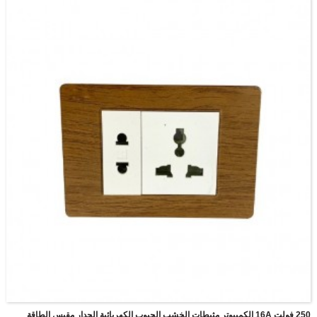
250 فولت 16A الكمبيوتر مثبطات الخشب الحبوب الكهربائية الجدار مقبس الطاقة