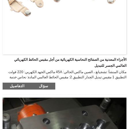
الأجزاء المعدنية من الصفائح النحاسية الكهربائية من أجل مقبس الحائط الكهربائي
العالمي الجسر للتبديل
مكان المنشأ: تشجيانغ ، الصين ماكس.الحالي: 45A ماكس.الجهد الكهربي: 220 فولت
التطبيق 1 مقبس تبديل الجدار التطبيق 2: مقبس الحائط العالمي المادة: نحاس خدمة
العينة: يتم توفيرها طرق الشحن: الشحن السريع أو عن طريق الجو أو البحر
سؤال
التفاصيل