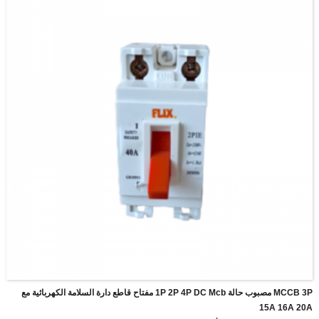
MCCB 3P مصبوب حالة 1P 2P 4P DC Mcb مفتاح قاطع دارة السلامة الكهربائية مع
15A 16A 20A