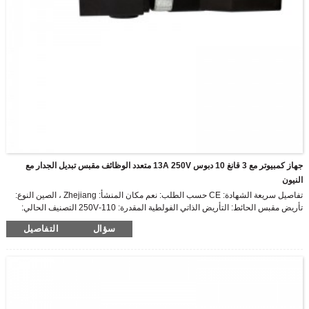
جهاز كمبيوتر مع 3 قانغ 10 دبوس 13A 250V متعدد الوظائف مقبس تبديل الجدار مع
النيون
تفاصيل سريعة الشهادة: CE حسب الطلب: نعم مكان المنشأ: Zhejiang ، الصين النوع:
تأريض مقبس الحائط: التأريض الذاتي الفولطية المقدرة: 110-250V التصنيف الحالي:
16A الوحدات المتاحة: متعدد الوظائف مخرج USB الفولطية المقدرة: 5V USB التصنيف
سؤال
التفاصيل
الحالي: 2100mA ضوء المؤشر: نعم التعبئة والتغليف والشحن وحدات البيع: عنصر واحد
حجم العبوة الواحدة: 10x10X6 سم الوزن الإجمالي الفردي: 0.140 كجم نوع العبوة:
تفاصيل التغليف 1 قطعة / كيس نايلون ، 10 قطعة / صندوق ، 100 قطعة / كرتونة الكمية
(قطع)> 2000 Est.الوقت (د ...