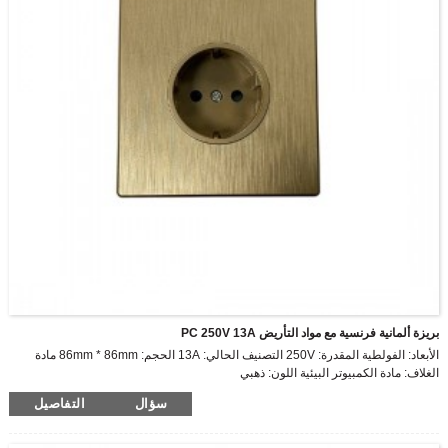
بريزة ألمانية فرنسية مع مواد التأريض PC 250V 13A
الأبعاد: الفولطية المقدرة: 250V التصنيف الحالي: 13A الحجم: 86mm * 86mm مادة
الغلاف: مادة الكمبيوتر البيئية اللون: ذهبي
سؤال
التفاصيل