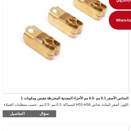
الإلكتروني
النحاس الأصفر 0.3 مم -0.5 مم الأجزاء المعدنية المخرطة مقبس ومكونات 1
اللون: أصفر المادة: نحاس H55-H58 السماكة: 0.3 مم -0.5 مم ، حسب متطلبات العملاء
سؤال
التفاصيل