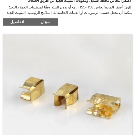
الأصفر النحاس محطة التبديل ومكونات التثبيت الجيد عن طريق الأسلاك
اللون: أصفر المادة: نحاس H55-H58 ، مع أو بدون البيئة وفقًا لمتطلبات العملاء.البعد:
يمكننا أن نجعل حسب الرسومات أو العينات الخاصة بك.الملامح الرئيسية: التثبيت الجيد
بالسلك
سؤال
التفاصيل