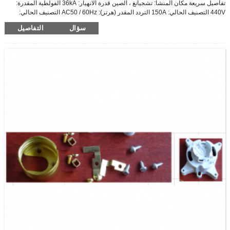
تفاصيل سريعة مكان المنشأ: تشجيانغ ، الصين قدرة الانهيار: 36kA الفولطية المقدرة:
440V التصنيف الحالي: 150A التردد المقدر (هرتز): AC50 / 60Hz التصنيف الحالي:
150A Ui: 690V Uimp: 6kV الشهادة: ISO9001 ، CCC ، نوع الإصدار CE: التثبيت
سؤال
التفاصيل
الحراري المغناطيسي: التحكم الثابت: إصدار الإغلاق اليدوي: 24V ، 220V ، 380V اسم
المنتج: Mccb مصبوب الحالة نوع قواطع الدائرة: قواطع دوائر سلسلة SL7N PV SL7N-
63 اسم المنتج منزل يحل محل السلامة 1P 2P 4P DC mcb قاطع الدائرة الكهربائية ...