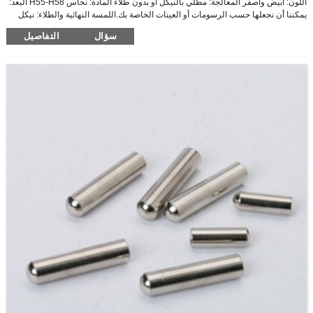
اللون: أبيض وأصفر المعالجة: مطلي بالنيكل أو بدون طلاء المادة: نحاس H55-H58 البعد:
يمكننا أن نجعلها حسب الرسومات أو العينات الخاصة بك.اللمسة النهائية والطلاء: نيكل
مطلي ، أو لون نحاسي أصلي الميزات الرئيسية نحاس أصفر كامل طرق الاختبار: مثبت
سؤال
التفاصيل
بإحكام