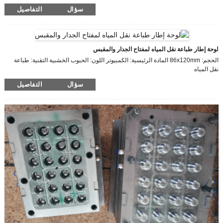
النايلون الحجم: 88 مم * 86 مم * 30 مم اللون: أبيض الاستخدام: سكني / التأريض
سؤال
التفاصيل
للأغراض العامة: الاحتكاك القياسي
لوحة إطار طباعة نقل المياه لمفتاح الجدار والمقبس
الحجم: 86x120mm المادة الرئيسية: الكمبيوتر اللون: الحبوب الخشبية التقنية: طباعة
نقل المياه
سؤال
التفاصيل