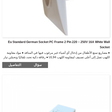
Eu Standard German Socket PC Frame 2 Pin 220 ~ 250V 16A White Wall
Socket
● مصاريع تمنع الأطفال من إدخال أي أشياء غير مرغوب فيها في المنافذ ● مواد مقاومة
اللهب تصل إلى أعلى تصنيف لمقاومة اللهب UL94 ● رقاقة ذكية تحدد تلقائيًا وتحسّن تيار
الشحن للأجهزة الإلكترونية الخاصة بك اختبار الجهد العالي 3000 فولت اختبار الجهد
سؤال
التفاصيل
العالي ● حماية ضد الجهد الزائد حماية حماية التيار الزائد للحماية من الحمل الزائد تحت
حماية الدائرة القصيرة لحماية الجهد ● انخفاض التموج والضوضاء يقلل من التسخين في
دائرة التيار المستمر ...