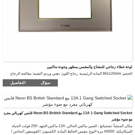
لوحة غطاء زجاجي للمفتاح والمقبس بمظهر وجودة مثاليين
الحجم: 86x120mm المادة الرئيسية: زجاج اللون: ذهبي وردي التقنية: معالجة الزجاج
سؤال
التفاصيل
13A 1 Gang Switched Socket مع Neon BS British Standard قابس كهربائي مفرد
مع ضوء مؤشر
مكان المنشأ: تشجيانغ ، الصين ماكس.الحالي: 13A ماكس.الجهد: 250 فولت الحياة
الميكانيكية: 40000 مرة النوع: مقبس الحائط المادة: الكمبيوتر / الفوسفور النحاس /